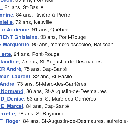
, 81 ans, St-Basile
i
, 84 ans, Rivière-à-Pierre
nnine
, 72 ans, Neuville
ielle
, 91 ans, Québec
ur Adrienne
, 93 ans, Pont-Rouge
RENT Ghislaine
, 90 ans, membre associée, Batiscan
Marguerite
, 94 ans, Pont-Rouge
ette
, 75 ans, St-Augustin-de-Desmaures
landine
, 75 ans, Cap-Santé
R André
, 82 ans, St-Basile
ean-Laurent
,
73 ans, St-Marc-des-Carrières
André
,
86 ans, St-Augustin-de-Desmaures
_Normand
,
83 ans, St-Marc-des-Carrières
D_Denise
, 84 ans, Cap-Santé
E Marcel
, 78 ans, St-Raymond
rrette
, 84 ans, St-Augustin-de-Desmaures, autrefois
T Roger