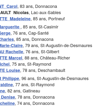
7
, 83 ans, Donnacona
T Carol
, Lac-aux-Sables
AULT Nicolas
, 85 ans, Portneuf
TE Madeleine
, 85 ans, St-Casimir
arguerite
, 76 ans, Cap-Santé
Serge
, 85 ans, Donnacona
harles
, 79 ans, St-Augustin-de-Desmaures
rie-Claire
, 76 ans, St-Gilbert
U Rachelle
, 88 ans, Château-Richer
TE Marcel
, 75 ans, St-Raymond
chel
, 78 ans, Deschambault
E Louise
, 96 ans, St-Augustin-de-Desmaures
 Philippe
, 77 ans, St-Raymond
aldine
, 82 ans, Gatineau
ine
, 78 ans, Donnacona
Denise
, 74 ans, Donnacona
cheline