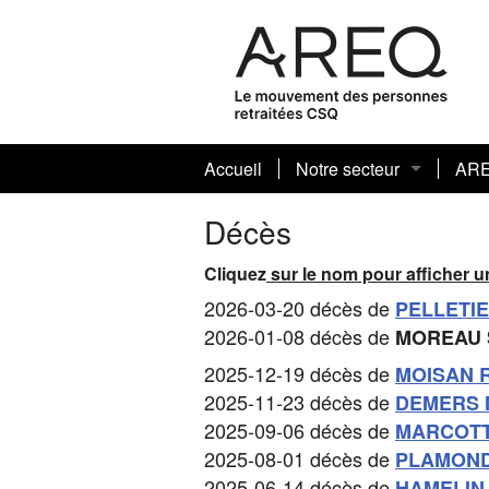
Accueil
Notre secteur
AR
Le Flambeau
Infol
Décès
Conseil sectoriel
Le 
Cliquez
sur le nom pour afficher 
2026-03-20 décès de
PELLETIE
Responsables des dossi
Quoi
2026-01-08 décès de
MOREAU 
Historique du secteur
Hist
Info
2025-12-19 décès de
MOISAN R
2025-11-23 décès de
DEMERS 
Nouveaux membres
List
Com
2025-09-06 décès de
MARCOTTE
2025-08-01 décès de
PLAMOND
Carte secteur Portneuf
Les 
2025-06-14 décès de
HAMELIN