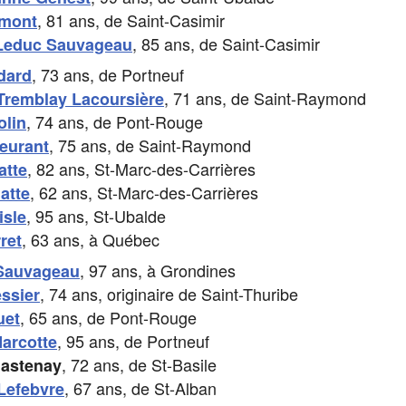
, 81 ans, de Saint-Casimir
rmont
, 85 ans, de Saint-Casimir
Leduc Sauvageau
, 73 ans, de Portneuf
dard
, 71 ans, de Saint-Raymond
 Tremblay Lacoursière
, 74 ans, de Pont-Rouge
olin
, 75 ans, de Saint-Raymond
eurant
, 82 ans, St-Marc-des-Carrières
atte
, 62 ans, St-Marc-des-Carrières
atte
, 95 ans, St-Ubalde
isle
, 63 ans, à Québec
ret
, 97 ans, à Grondines
Sauvageau
, 74 ans, originaire de Saint-Thuribe
ssier
, 65 ans, de Pont-Rouge
uet
, 95 ans, de Portneuf
arcotte
, 72 ans, de St-Basile
hastenay
, 67 ans, de St-Alban
Lefebvre