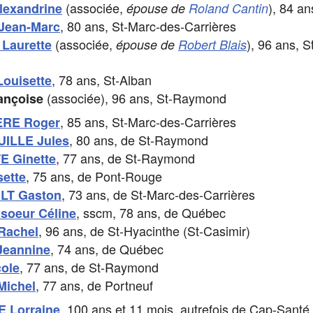
(associée,
), 84 an
lexandrine
épouse de
Roland Cantin
, 80 ans, St-Marc-des-Carrières
Jean-Marc
(associée,
), 96 ans, S
Laurette
épouse de
Robert Blais
, 78 ans, St-Alban
ouisette
(associée), 96 ans, St-Raymond
ançoise
, 85 ans, St-Marc-des-Carrières
RE Roger
, 80 ans, de St-Raymond
ILLE Jules
, 77 ans, de St-Raymond
 Ginette
, 75 ans, de Pont-Rouge
ette
, 73 ans, de St-Marc-des-Carrières
LT Gaston
, sscm, 78 ans, de Québec
soeur Céline
, 96 ans, de St-Hyacinthe (St-Casimir)
Rachel
, 74 ans, de Québec
eannine
, 77 ans, de St-Raymond
ole
, 77 ans, de Portneuf
ichel
, 100 ans et 11 mois, autrefois de Cap-Santé
 Lorraine