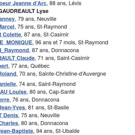
, 88 ans, Lévis
eur Jeanne d’Arc
GAUDREAULT Lyse
, 79 ans, Neuville
anney
, 75 ans, St-Raymond
arcel
, 87 ans, St-Casimir
 Colette
, 96 ans et 7 mois, St-Raymond
E MONIQUE
, 87 ans, Donnacona
_Raymond
, 71 ans, Saint-Casimir
AULT Claude
, 77 ans, Québec
ert
, 70 ans, Sainte-Christine-d’Auvergne
Roland
, 74 ans, Saint-Raymond
nielle
, 80 ans, Cap-Santé
AU Louise
, 76 ans, Donnacona
erre
, 81 ans, St-Basile
ean-Yves
, 75 ans, Neuville
 Denis
, 80 ans, Donnacona
Charles
, 94 ans, St-Ubalde
ean-Baptiste