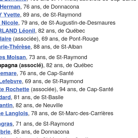
, 76 ans, de Donnacona
 Herman
, 89 ans, de St-Raymond
 Yvette
, 79 ans, de St-Augustin-de-Desmaures
 Nicole
, 82 ans, de Québec
LAND Léonil
(associée), 69 ans, de Pont-Rouge
aire
, 88 ans, de St-Alban
rie-Thérèse
, 73 ans, de St-Raymond
ves Moisan
, 82 ans, de Québec
mpagna
(associé)
, 76 ans, de Cap-Santé
lemare
, 69 ans, de St-Raymond
Lefebvre
(associée), 94 ans, de Cap-Santé
te Rochette
, 81 ans, de St-Basile
dard
, 82 ans, de Neuville
antin
, 78 ans, de St-Marc-des-Carrières
ne Langlois
, 71 ans, de St-Raymond
ngras
, 85 ans, de Donnacona
brie