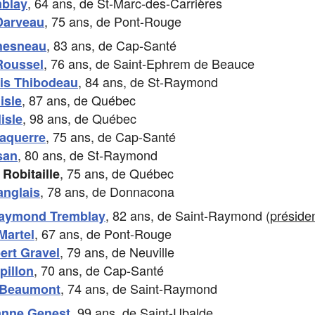
, 64 ans, de St-Marc-des-Carrières
mblay
, 75 ans, de Pont-Rouge
Darveau
, 83 ans, de Cap-Santé
hesneau
, 76 ans, de Saint-Ephrem de Beauce
Roussel
, 84 ans, de St-Raymond
is Thibodeau
, 87 ans, de Québec
isle
, 98 ans, de Québec
isle
, 75 ans, de Cap-Santé
aquerre
, 80 ans, de St-Raymond
san
, 75 ans, de Québec
Robitaille
, 78 ans, de Donnacona
anglais
, 82 ans, de Saint-Raymond (
préside
aymond Tremblay
, 67 ans, de Pont-Rouge
Martel
, 79 ans, de Neuville
ert Gravel
, 70 ans, de Cap-Santé
pillon
, 74 ans, de Saint-Raymond
 Beaumont
, 99 ans, de Saint-Ubalde
anne Genest