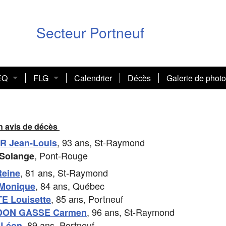
Secteur Portneuf
EQ
FLG
Calendrier
Décès
Galerie de phot
ettre
FLG (secteur Portneuf)
Focus
FLG (site national)
un avis de décès
, 93 ans, St-Raymond
R Jean-Louis
ers
 de neuf
, Pont-Rouge
Solange
orique
Retraite
, 81 ans, St-Raymond
eine
, 84 ans, Québec
Monique
e des présidences
muniqués
, 85 ans, Portneuf
 Louisette
, 96 ans, St-Raymond
ON GASSE Carmen
comités sectoriels
, 89 ans, Portneuf
 Léon