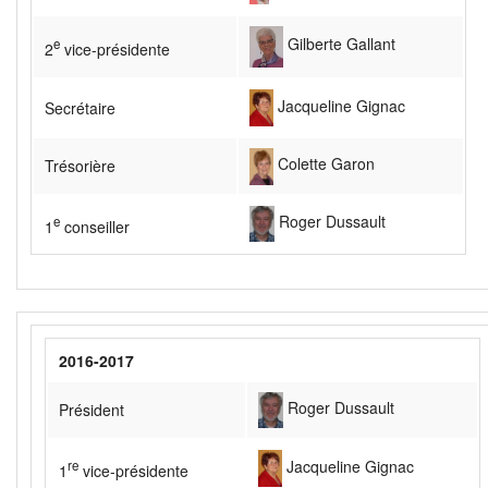
Gilberte Gallant
e
2
vice-présidente
Jacqueline Gignac
Secrétaire
Colette Garon
Trésorière
Roger Dussault
e
1
conseiller
2016-2017
Roger Dussault
Président
Jacqueline Gignac
re
1
vice-présidente