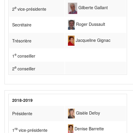
Gilberte Gallant
e
2
vice-présidente
Roger Dussault
Secrétaire
Jacqueline Gignac
Trésorière
e
1
conseiller
e
2
conseiller
2018-2019
Gisèle Defoy
Présidente
Denise Barrette
re
1
vice-présidente