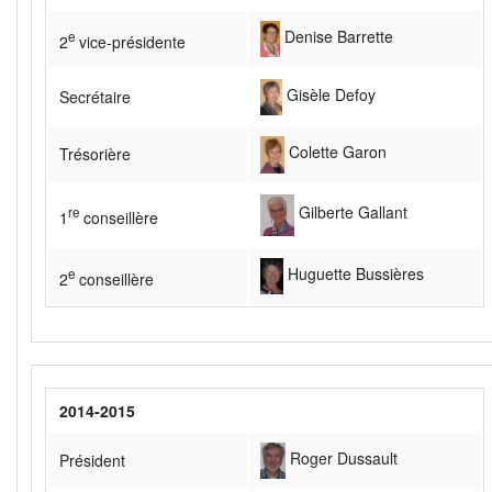
Denise Barrette
e
2
vice-présidente
Gisèle Defoy
Secrétaire
Colette Garon
Trésorière
Gilberte Gallant
re
1
conseillère
Huguette Bussières
e
2
conseillère
2014-2015
Roger Dussault
Président