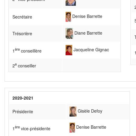
Denise Barrette
Secrétaire
Diane Barrette
Trésorière
Jacqueline Gignac
èr
e
1
conseillère
e
2
conseiller
2020-2021
Gisèle Defoy
Présidente
Denise Barrette
è
re
1
vice-présidente