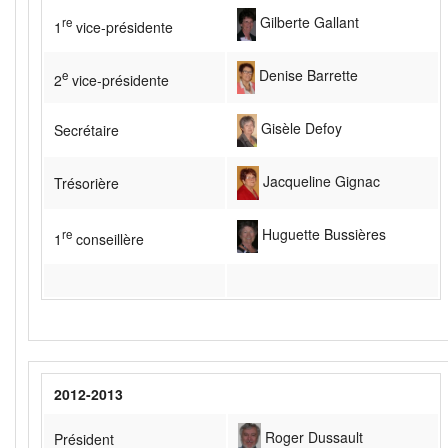
Gilberte Gallant
re
1
vice-présidente
Denise Barrette
e
2
vice-présidente
Gisèle Defoy
Secrétaire
Jacqueline Gignac
Trésorière
Huguette Bussières
re
1
conseillère
2012-2013
Roger Dussault
Président