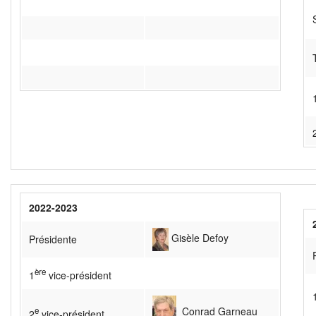
2022-2023
Gisèle Defoy
Présidente
è
re
1
vice-président
Conrad Garneau
e
2
vice-président