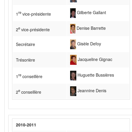
Gilberte Gallant
re
1
vice-présidente
Denise Barrette
e
2
vice-présidente
Gisèle Defoy
Secrétaire
Jacqueline Gignac
Trésorière
Huguette Bussières
re
1
conseillère
Jeannine Denis
e
2
conseillère
2010-2011